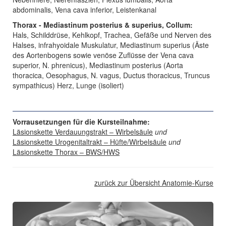
abdominalis, Vena cava inferior, Leistenkanal
Thorax - Mediastinum posterius & superius, Collum:
Hals, Schilddrüse, Kehlkopf, Trachea, Gefäße und Nerven des
Halses, infrahyoidale Muskulatur, Mediastinum superius (Äste
des Aortenbogens sowie venöse Zuflüsse der Vena cava
superior, N. phrenicus), Mediastinum posterius (Aorta
thoracica, Oesophagus, N. vagus, Ductus thoracicus, Truncus
sympathicus) Herz, Lunge (isoliert)
Vorrausetzungen für die Kursteilnahme:
Läsionskette Verdauungstrakt – Wirbelsäule
und
Läsionskette Urogenitaltrakt – Hüfte/Wirbelsäule
und
Läsionskette Thorax – BWS/HWS
zurück zur Übersicht Anatomie-Kurse