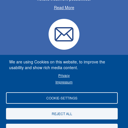
Read More
We are using Cookies on this website, to improve the
CONTACT
usability and show rich media content.
Privacy
Dürnbergstr. 42
Impressum
5164 Seeham
Austria
+43 699 1829 2676
COOKIE-SETTINGS
info@viszerale-therapie.at
www.viszerale-therapie.at
REJECT ALL
© School for Visceral Therapy | Photos and text are protected